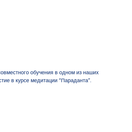
от ограничива
совместного обучения в одном из наших
тие в курсе медитации “Параданта”.