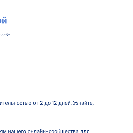
ой
 себе.
Как пробудитьс
тельностью от 2 до 12 дней. Узнайте,
сиям нашего онлайн-сообщества для