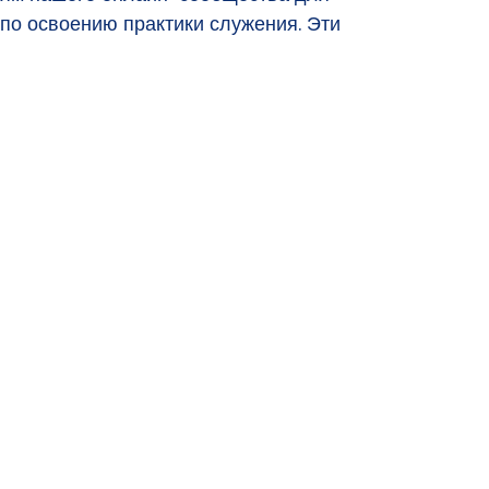
по освоению практики служения. Эти
Для тех, кто и